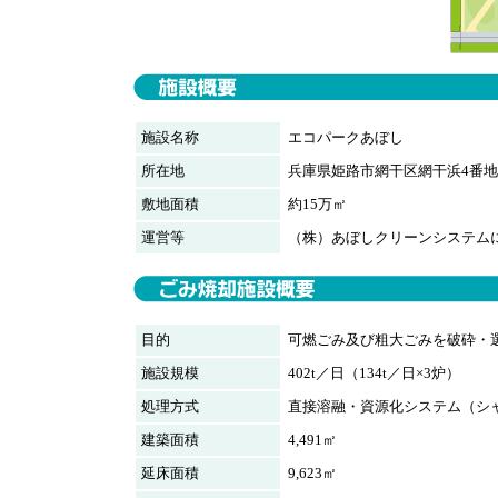
施設名称
エコパークあぼし
所在地
兵庫県姫路市網干区網干浜4番地
敷地面積
約15万㎡
運営等
（株）あぼしクリーンシステムに
目的
可燃ごみ及び粗大ごみを破砕・
施設規模
402t／日（134t／日×3炉）
処理方式
直接溶融・資源化システム（シ
建築面積
4,491㎡
延床面積
9,623㎡