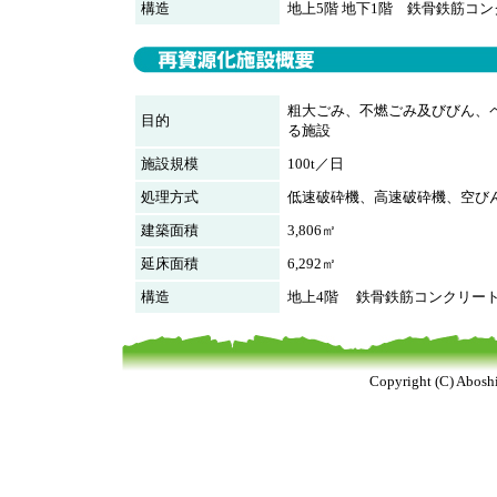
構造
地上5階 地下1階 鉄骨鉄筋コ
粗大ごみ、不燃ごみ及びびん、
目的
る施設
施設規模
100t／日
処理方式
低速破砕機、高速破砕機、空び
建築面積
3,806㎡
延床面積
6,292㎡
構造
地上4階 鉄骨鉄筋コンクリー
Copyright (C) Aboshi 